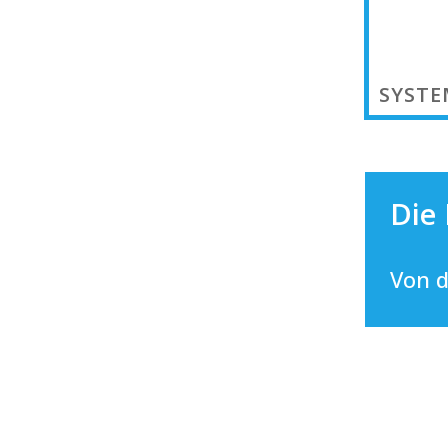
SYST
Die
Von d