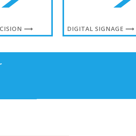
ECISION ⟶
DIGITAL SIGNAGE ⟶
r